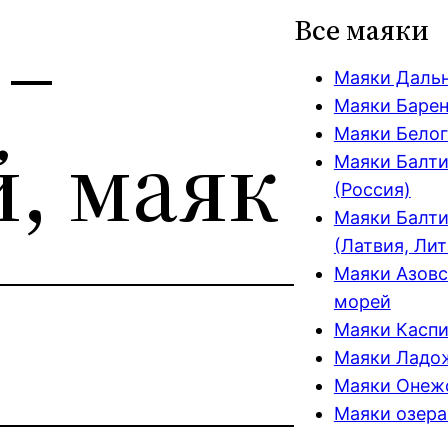
 –
Все маяки
Маяки Даль
Маяки Барен
, маяк
Маяки Белог
Маяки Балти
(Россия)
Маяки Балти
(Латвия, Лит
Маяки Азовс
морей
Маяки Каспи
Маяки Ладож
Маяки Онежс
Маяки озера