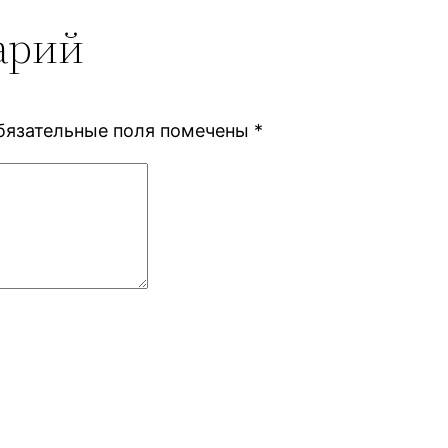
арий
бязательные поля помечены
*