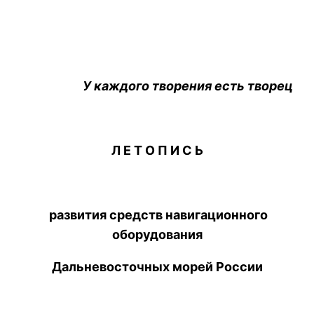
У каждого творения есть творец
Л Е Т О П И С Ь
развития средств навигационного
оборудования
Дальневосточных морей России