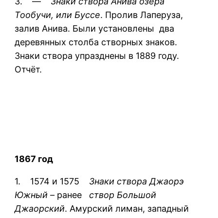
3. —
Знаки створа Анива озера
Тообучи, или Буссе
. Пролив Лаперуза,
залив Анива. Были установлены два
деревянных столба створных знаков.
Знаки створа упразднены в 1889 году.
Отчёт.
1867 год
1. 1574 и 1575
Знаки створа Джаорэ
Южный –
ранее
створ Большой
Джаорский
. Амурский лиман, западный