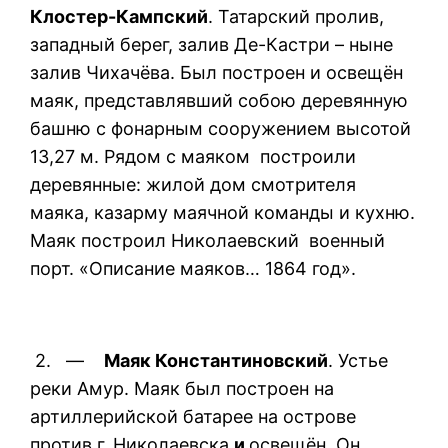
Клостер-Кампский
. Татарский пролив,
западный берег, залив Де-Кастри – ныне
залив Чихачёва. Был построен и освещён
маяк, представлявший собою деревянную
башню с фонарным сооружением высотой
13,27 м. Рядом с маяком построили
деревянные: жилой дом смотрителя
маяка, казарму маячной команды и кухню.
Маяк построил Николаевский военный
порт. «Описание маяков… 1864 год».
2. —
Маяк Константиновский
. Устье
реки Амур. Маяк был построен на
артиллерийской батарее на острове
против г. Николаевска
и
освещён. Он