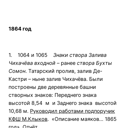
1864 год
1. 1064 и 1065
Знаки створа Залива
Чихачёва входной –
ранее
створа Бухты
Сомон
. Татарский пролив, залив Де-
Кастри – ныне залив Чихачёва. Были
построены две деревянные башни
створных знаков: Переднего знака
высотой 8,54 м и Заднего знака высотой
10,68 м.
Руководил работами подпоручик
КФШ М.Клыков
. «Описание маяков… 1865
год», Отчёт.