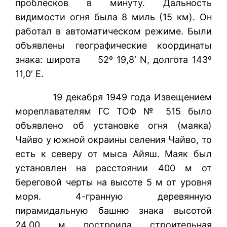
проблесков в минуту. Дальность
видимости огня была 8 миль (15 км). Он
работал в автоматическом режиме. Были
объявлены географические координаты
знака: широта 52º 19,8′ N, долгота 143º
11,0′ E.
19 декабря 1949 года Извещением
мореплавателям ГС ТОФ № 515 было
объявлено об установке огня (маяка)
Чайво у южной окраины селения Чайво, то
есть к северу от мыса Айяш. Маяк был
установлен на расстоянии 400 м от
береговой черты на высоте 5 м от уровня
моря. 4-гранную деревянную
пирамидальную башню знака высотой
24,00 м построила строительная