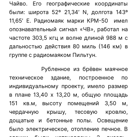
Чайво. Его географические координаты
были: широта 52º 21,34′ N, долгота 143º
11,65′ E. Радиомаяк марки КРМ-50 имел
опознавательный сигнал «ЧВ», работал на
частоте 303,5 кгц и волне длиной 988 м с
дальностью действия 80 миль (146 км) в
группе с радиомаяком Пильтун.
Рубленное из брёвен маячное
техническое здание, построенное по
индивидуальному проекту, имело размер
в плане 13,40 х 13,20 м, общую площадь
151 кв.м, высоту помещений 3,50 м,
чердачную крышу, тесовую кровлю,
дощатые и бетонные полы. Освещение
было электрическое, отопление печное. В