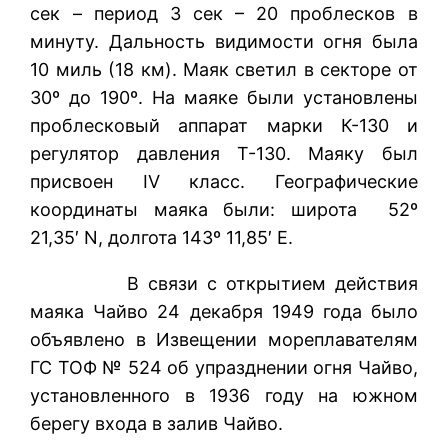
сек – период 3 сек – 20 проблесков в
минуту. Дальность видимости огня была
10 миль (18 км). Маяк светил в секторе от
30º до 190º. На маяке были установлены
проблесковый аппарат марки К-130 и
регулятор давления Т-130. Маяку был
присвоен IV класс. Географические
координаты маяка были: широта 52º
21,35′ N, долгота 143º 11,85′ E.
В связи с открытием действия
маяка Чайво 24 декабря 1949 года было
объявлено в Извещении мореплавателям
ГС ТОФ № 524 об упразднении огня Чайво,
установленного в 1936 году на южном
берегу входа в залив Чайво.