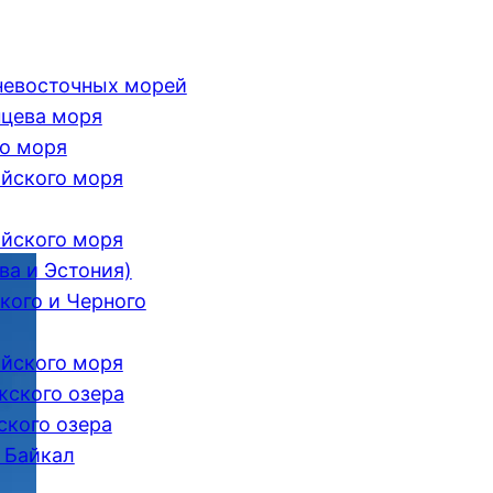
невосточных морей
цева моря
о моря
йского моря
йского моря
ва и Эстония)
кого и Черного
йского моря
ского озера
кого озера
 Байкал