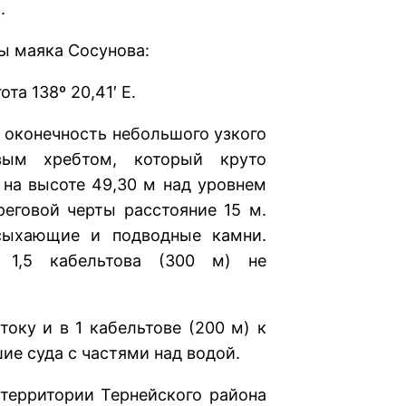
.
ы маяка Сосунова:
ота 138º 20,41′ E.
онечность небольшого узкого
овым хребтом, который круто
 на высоте 49,30 м над уровнем
реговой черты расстояние 15 м.
сыхающие и подводные камни.
1,5 кабельтова (300 м) не
 и в 1 кабельтове (200 м) к
ие суда с частями над водой.
ритории Тернейского района