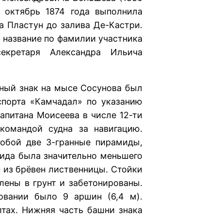
о октябрь 1874 года выполнила
а Пластун до залива Де-Кастри.
 название по фамилии участника
секретаря Александра Ильича
 знак на мысе Сосунова был
спорта «Камчадал» по указанию
апитана Моисеева в числе 12-ти
 командой судна за навигацию.
обой две 3-гранные пирамиды,
ида была значительно меньшего
 из брёвен лиственницы. Стойки
лены в грунт и забетонированы.
овании было 9 аршин (6,4 м).
тах. Нижняя часть башни знака