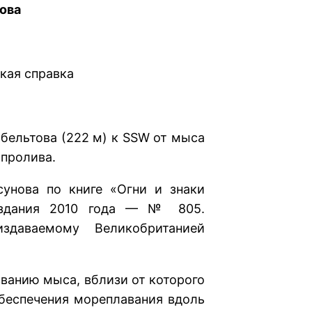
ова
кая справка
льтова (222 м) к SSW от мыса
 пролива.
 по книге «Огни и знаки
 издания 2010 года — № 805.
даваемому Великобританией
нию мыса, вблизи от которого
обеспечения мореплавания вдоль