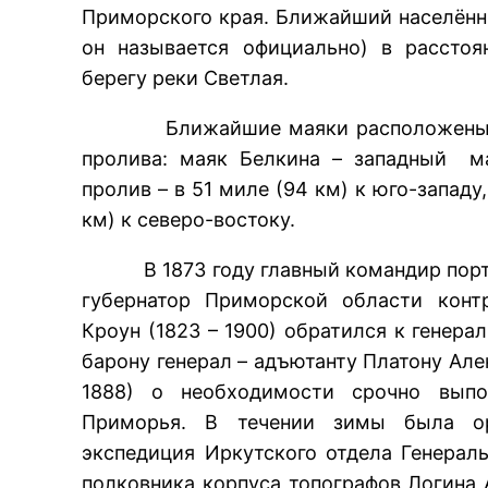
Приморского края. Ближайший населённы
он называется официально) в рассто
берегу реки Светлая.
Ближайшие маяки расположены на 
пролива: маяк Белкина – западный м
пролив – в 51 миле (94 км) к юго-западу
км) к северо-востоку.
В 1873 году главный командир портов
губернатор Приморской области конт
Кроун (1823 – 1900) обратился к генера
барону генерал – адъютанту Платону Але
1888) о необходимости срочно вып
Приморья. В течении зимы была ор
экспедиция Иркутского отдела Генерал
полковника корпуса топографов Логина