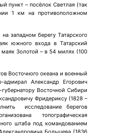
й пункт – посёлок Светлая (так
янии 1 км на противоположном
западном берегу Татарского
аяк южного входа в Татарский
, маяк Золотой – в 54 милях (100
 Восточного океана и военный
р-адмирал Александр Егорович
л-губернатору Восточной Сибири
ксандровичу Фридериксу (1828 –
олнить исследование берегов
ганизована топографическая
ьного штаба под командованием
 Александровича Большева (1836