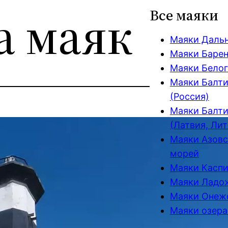
а маяк
Все маяки
Маяки Даль
Маяки Барен
Маяки Белог
Маяки Балти
(Россия)
Маяки Балти
(Латвия, Лит
Маяки Азовс
морей
Маяки Каспи
Маяки Ладож
Маяки Онежс
Маяки озера