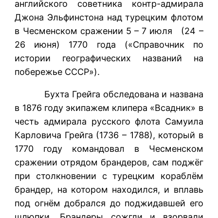
английского советника контр-адмирала
Джона Эльфинстона над турецким флотом
в Чесменском сражении 5 – 7 июля (24 –
26 июня) 1770 года («Справочник по
истории географических названий на
побережье СССР»).
Бухта Грейга обследована и названа
в 1876 году экипажем клипера «Всадник» в
честь адмирала русского флота Самуила
Карловича Грейга (1736 – 1788), который в
1770 году командовал в Чесменском
сражении отрядом брандеров, сам поджёг
при столкновении с турецким кораблём
брандер, на котором находился, и вплавь
под огнём добрался до поджидавшей его
шлюпки. Брандеры сожгли и взорвали