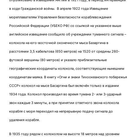
опубликовано в извещении Англии в 1921 году, в период интервенции
в ходе Гражданской войны. В апреле 1922 года Извещение
мореплавателям Управления безопасности кораблевождения
Российской Федерации (УБЕКО РФ) со ссылкой на указанное выше
английское извещение сообщило об учреждении туманного сигнала –
колокола на юго-восточной оконечности мыса Базаргина в
расстоянии 3,5 кабельтова (650 метров) на 1520 от средины 260-
футовой вершины (80 метров) и указало приблизительные
географические координаты колокола, соответствующие нынешним
координатам маяка. В книгу «Огни и знаки Тихоокеанского побережья
СССР» колокол на мысе Басаргина был включён только в издании
1934 года. Колокол производил во время тумана 2- или 3-ударный
звон каждые 3 минуты, а при принятии ответного звона колокола
корабля с моря переходил на непрерывную подачу сигнала до
удаления корабля.
В 1935 году рядом с колоколом на высоте 18 метров над уровнем