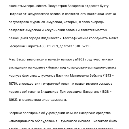
скалистым перешейком. Полуостров Басаргина отделяет бухту
Патрокл от Уссурийского залива и является юго-восточной частью
полуострова Муравьев-Амурский, который, в свою очередь,
разделяет Амурский и Уссурийский заливы и является местом
размещения города Владивосток. Географические координаты маяка
Басаргина: широта 430 01.71 N, долгота 1310 57.11 E.
Мыс Басаргина описан и нанесён на карту в1862 году участниками
экспедиции на корвете «Новик» под командованием подполковника
корпуса флотских штурманов Василия Матвеевича Бабкина (1813 –
1876), впоследствии генерал-лейтенант, и назван именем офицера
корвета лейтенанта Владимира Григорьевича Басаргина (1838 –
1893), впоследствии вице-адмирала.
Впервые сообщение об учреждении на мысе Басаргина средства
навигационного оборудования – туманного сигнала – колокола было