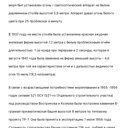
моря был установлен огонь – светооптический аппарат на белом
деревянном столбе высотой 5,8 метра. Аппарат давал огонь белого
цвета при 25 проблесках в минуту.
В 1937 году на месте столба была установлена красная ажурная
железная ферма высотой 7,2 метра с белым проблесковым огнём
длительностью 1 се-кунда при перерыве в 2 секунды, которая в
августе 1941 года была заменена на ферму меньшей высоты – 4,6
метра при той же характеристике огня и с дальностью видимости
огня 10 миль (18,5 километра).
В связи с возрастающими потребностями мореплавания в 1955 -1956
годах силами 521 ОСУ (521-го Отдельного строительного участка)
под руководством Вострикова и Козлова была построена каменная 8-
гранная призматическая башня высотой 8 метров по типовому
проекту ТР-7. Она была принята в эксплуатацию 1 июня 1956 года.
Стоимость строительства башни составила 136 тыс. рублей в ценах