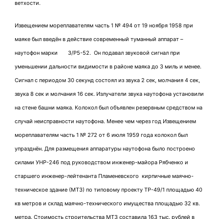
ветхости.
Извещением мореплавателям часть 1 № 494 от 19 ноября 1958 при
маяке был введён в действие современный туманный аппарат –
наутофон марки 3/Р5-52. Он подавал звуковой сигнал при
уменьшении дальности видимости в районе маяка до 3 миль и менее.
Сигнал с периодом 30 секунд состоял из звука 2 сек, молчания 4 сек,
звука 8 сек и молчания 16 сек. Излучатели звука наутофона установили
на стене башни маяка. Колокол был объявлен резервным средством на
случай неисправности наутофона. Менее чем через год Извещением
мореплавателям часть 1 № 272 от 6 июля 1959 года колокол был
упразднён. Для размещения аппаратуры наутофона было построено
силами УНР-246 под руководством инженер-майора Рябченко и
старшего инженер-лейтенанта Пламеневского кирпичные маячно-
техническое здание (МТЗ) по типовому проекту ТР-49/1 площадью 40
кв метров и склад маячно-технического имущества площадью 32 кв.
метра. Стоимость строительства МТЗ составила 163 тыс. рублей в