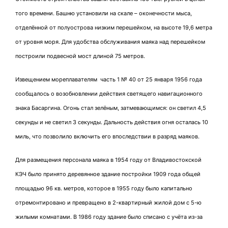
того времени. Башню установили на скале – оконечности мыса,
отделённой от полуострова низким перешейком, на высоте 19,6 метра
от уровня моря. Для удобства обслуживания маяка над перешейком
построили подвесной мост длиной 75 метров.
Извещением мореплавателям часть 1 № 40 от 25 января 1956 года
сообщалось о возобновлении действия светящего навигационного
знака Басаргина. Огонь стал зелёным, затмевающимся: он светил 4,5
секунды и не светил 3 секунды. Дальность действия огня осталась 10
миль, что позволило включить его впоследствии в разряд маяков.
Для размещения персонала маяка в 1954 году от Владивостокской
КЭЧ было принято деревянное здание постройки 1909 года общей
площадью 96 кв. метров, которое в 1955 году было капитально
отремонтировано и превращено в 2-квартирный жилой дом с 5-ю
жилыми комнатами. В 1986 году здание было списано с учёта из-за