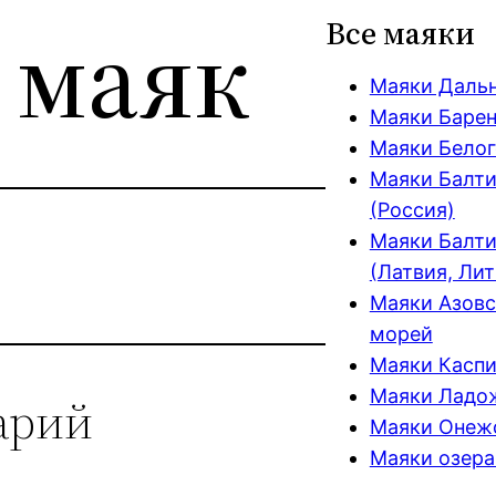
 маяк
Все маяки
Маяки Даль
Маяки Барен
Маяки Белог
Маяки Балти
(Россия)
Маяки Балти
(Латвия, Лит
Маяки Азовс
морей
Маяки Каспи
Маяки Ладож
арий
Маяки Онежс
Маяки озера