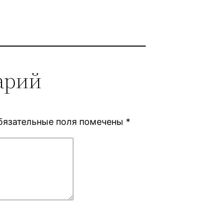
арий
бязательные поля помечены
*