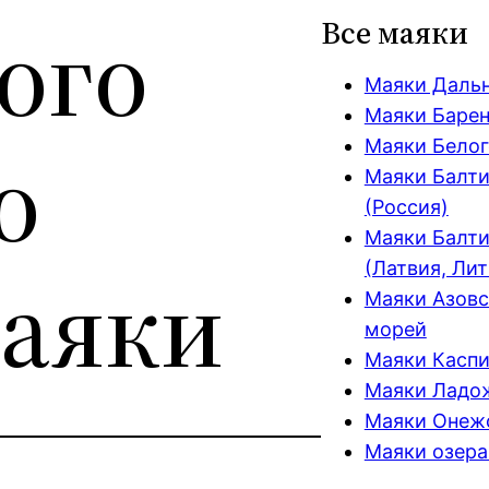
ого
Все маяки
Маяки Даль
Маяки Барен
о
Маяки Белог
Маяки Балти
(Россия)
Маяки Балти
маяки
(Латвия, Лит
Маяки Азовс
морей
Маяки Каспи
Маяки Ладож
Маяки Онежс
Маяки озера