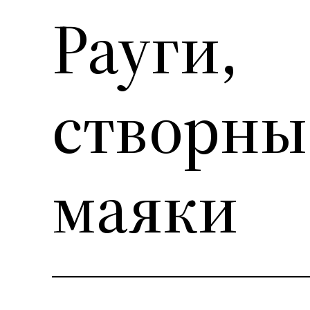
Рауги,
створны
маяки