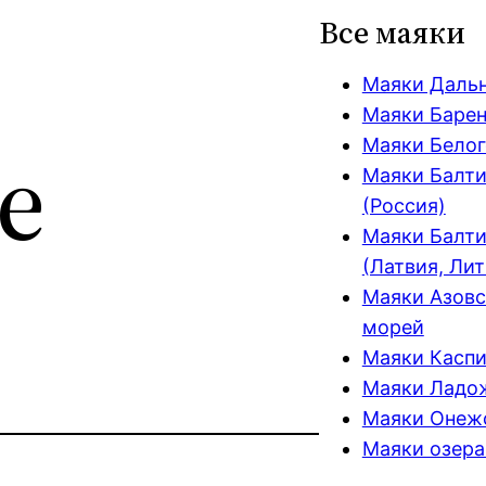
Все маяки
Маяки Даль
Маяки Барен
е
Маяки Белог
Маяки Балти
(Россия)
Маяки Балти
(Латвия, Лит
Маяки Азовс
морей
Маяки Каспи
Маяки Ладож
Маяки Онежс
Маяки озера